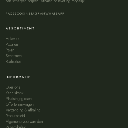
aan scherpen prijzen. Afhalen of levering mogelijk
FACEBOOK
INSTAGRAM
WHATSAPP
ASSORTIMENT
Hekwerk
Poorten
Palen
Schermen
Realisaties
INFORMATIE
Over ons
Kennisbank
Plaatsingsgidsen
Offerte aanvragen
Verzending & afhaling
Retourbeleid
Algemene voorwaarden
Privacybeleid