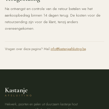
Na ontvangst en controle van de retour betalen we het
aankoopbedrag binnen 14 dagen terug. De kosten voor de
retourzending zijn voor de klant, tenzij anders
overeengekomen.
Vragen over deze pagina? Mail
info@kastanjeafsluiting.be
.
Kastanje
AFSLUITING
Hekwerk, poorten en palen uit duurzaam kastanje hout