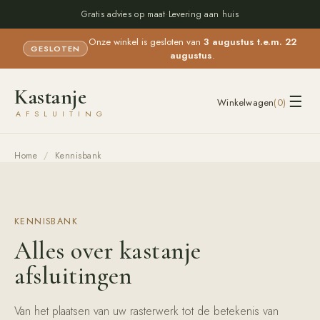
Gratis advies op maat
·
Levering aan huis
Onze winkel is gesloten van
3 augustus t.e.m. 22
GESLOTEN
augustus
.
Kastanje
☰
Winkelwagen
(
0
)
AFSLUITING
Home
/
Kennisbank
KENNISBANK
Alles over kastanje
afsluitingen
Van het plaatsen van uw rasterwerk tot de betekenis van