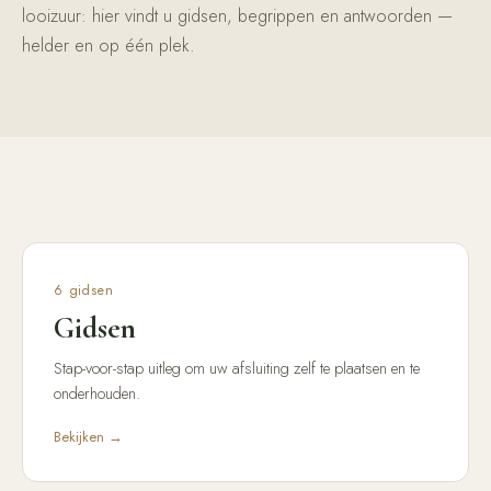
looizuur: hier vindt u gidsen, begrippen en antwoorden —
helder en op één plek.
6
gidsen
Gidsen
Stap-voor-stap uitleg om uw afsluiting zelf te plaatsen en te
onderhouden.
Bekijken →