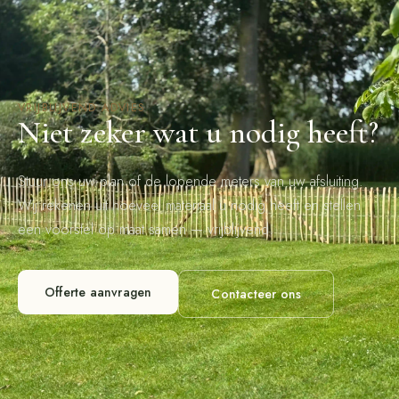
VRIJBLIJVEND ADVIES
Niet zeker wat u nodig heeft?
Stuur ons uw plan of de lopende meters van uw afsluiting.
Wij rekenen uit hoeveel materiaal u nodig heeft en stellen
een voorstel op maat samen — vrijblijvend.
Offerte aanvragen
Contacteer ons