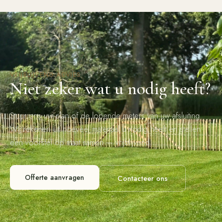
VRIJBLIJVEND ADVIES
Niet zeker wat u nodig heeft?
Stuur ons uw plan of de lopende meters van uw afsluiting.
Wij rekenen uit hoeveel materiaal u nodig heeft en stellen
een voorstel op maat samen — vrijblijvend.
Offerte aanvragen
Contacteer ons