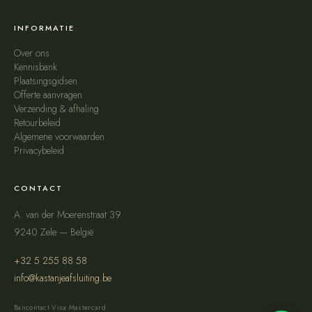
INFORMATIE
Over ons
Kennisbank
Plaatsingsgidsen
Offerte aanvragen
Verzending & afhaling
Retourbeleid
Algemene voorwaarden
Privacybeleid
CONTACT
A. van der Moerenstraat 39
9240 Zele — België
+32 5 255 88 58
info@kastanjeafsluiting.be
Bancontact
·
Visa
·
Mastercard