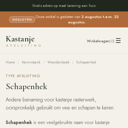
Gratis advies op maat
·
Levering aan huis
Onze winkel is gesloten van
3 augustus t.e.m. 22
GESLOTEN
augustus
.
Kastanje
☰
Winkelwagen
(
0
)
AFSLUITING
Home
/
Kennisbank
/
Woordenboek
/
Schapenhek
TYPE AFSLUITING
Schapenhek
Andere benaming voor kastanje rasterwerk,
oorspronkelijk gebruikt om vee en schapen te keren.
Schapenhek
is een veelgebruikte naam voor kastanje