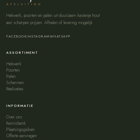
AFSLUITING
Hekwerk, poorten en palen uit duurzaam kastanje hout
aan scherpen prijzen. Afhalen of levering mogelijk
FACEBOOK
INSTAGRAM
WHATSAPP
ASSORTIMENT
Hekwerk
Poorten
Palen
Schermen
Realisaties
INFORMATIE
Over ons
Kennisbank
Plaatsingsgidsen
Offerte aanvragen