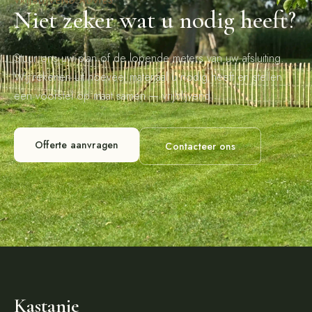
VRIJBLIJVEND ADVIES
Niet zeker wat u nodig heeft?
Stuur ons uw plan of de lopende meters van uw afsluiting.
Wij rekenen uit hoeveel materiaal u nodig heeft en stellen
een voorstel op maat samen — vrijblijvend.
Offerte aanvragen
Contacteer ons
Kastanje