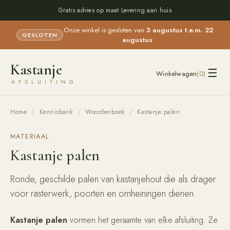
Gratis advies op maat
·
Levering aan huis
Onze winkel is gesloten van
3 augustus t.e.m. 22
GESLOTEN
augustus
.
Kastanje
☰
Winkelwagen
(
0
)
AFSLUITING
Home
/
Kennisbank
/
Woordenboek
/
Kastanje palen
MATERIAAL
Kastanje palen
Ronde, geschilde palen van kastanjehout die als drager
voor rasterwerk, poorten en omheiningen dienen.
Kastanje palen
vormen het geraamte van elke afsluiting. Ze