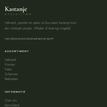
Kastanje
AFSLUITING
Hekwerk, poorten en palen uit duurzaam kastanje hout
aan scherpen prijzen. Afhalen of levering mogelijk
FACEBOOK
INSTAGRAM
WHATSAPP
ASSORTIMENT
Hekwerk
Poorten
Palen
Schermen
Realisaties
INFORMATIE
Over ons
Kennisbank