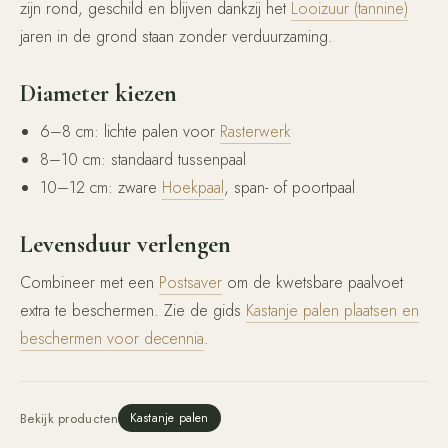
zijn rond, geschild en blijven dankzij het
Looizuur (tannine)
jaren in de grond staan zonder verduurzaming.
Diameter kiezen
6–8 cm: lichte palen voor
Rasterwerk
8–10 cm: standaard tussenpaal
10–12 cm: zware
Hoekpaal
, span- of poortpaal
Levensduur verlengen
Combineer met een
Postsaver
om de kwetsbare paalvoet
extra te beschermen. Zie de gids
Kastanje palen plaatsen en
beschermen voor decennia
.
Bekijk producten
Kastanje palen