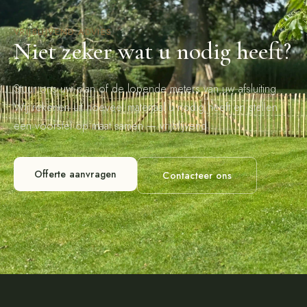
VRIJBLIJVEND ADVIES
Niet zeker wat u nodig heeft?
Stuur ons uw plan of de lopende meters van uw afsluiting.
Wij rekenen uit hoeveel materiaal u nodig heeft en stellen
een voorstel op maat samen — vrijblijvend.
Offerte aanvragen
Contacteer ons