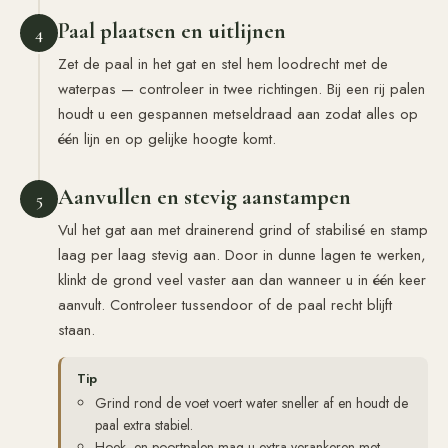
Paal plaatsen en uitlijnen
4
Zet de paal in het gat en stel hem loodrecht met de
waterpas — controleer in twee richtingen. Bij een rij palen
houdt u een gespannen metseldraad aan zodat alles op
één lijn en op gelijke hoogte komt.
Aanvullen en stevig aanstampen
5
Vul het gat aan met drainerend grind of stabilisé en stamp
laag per laag stevig aan. Door in dunne lagen te werken,
klinkt de grond veel vaster aan dan wanneer u in één keer
aanvult. Controleer tussendoor of de paal recht blijft
staan.
Tip
Grind rond de voet voert water sneller af en houdt de
paal extra stabiel.
Hoek- en poortpalen mag u extra verankeren met