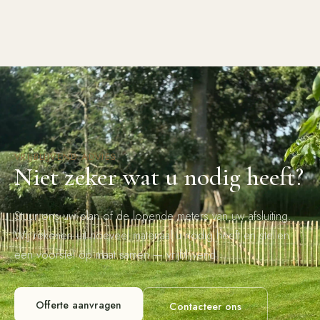
VRIJBLIJVEND ADVIES
Niet zeker wat u nodig heeft?
Stuur ons uw plan of de lopende meters van uw afsluiting.
Wij rekenen uit hoeveel materiaal u nodig heeft en stellen
een voorstel op maat samen — vrijblijvend.
Offerte aanvragen
Contacteer ons