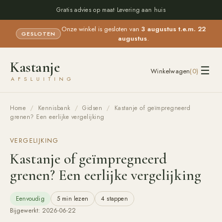
Gratis advies op maat
·
Levering aan huis
Onze winkel is gesloten van
3 augustus t.e.m. 22
GESLOTEN
augustus
.
Kastanje
☰
Winkelwagen
(
0
)
AFSLUITING
Home
/
Kennisbank
/
Gidsen
/
Kastanje of geïmpregneerd
grenen? Een eerlijke vergelijking
VERGELIJKING
Kastanje of geïmpregneerd
grenen? Een eerlijke vergelijking
Eenvoudig
5 min lezen
4
stappen
Bijgewerkt:
2026-06-22