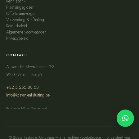
Kennisbank
Plaatsingsgidsen
Offerte aanvragen
Verzending & afhaling
Retourbeleid
Algemene voorwaarden
Privacybeleid
CONTACT
A. van der Moerenstraat 39
9240 Zele — België
+32 5 255 88 58
info@kastanjeafsluiting.be
Bancontact
·
Visa
·
Mastercard
© 2026 Kastanje Afsluiting — alle rechten voorbehouden · onderdeel van