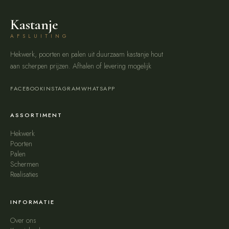
Kastanje
AFSLUITING
Hekwerk, poorten en palen uit duurzaam kastanje hout
aan scherpen prijzen. Afhalen of levering mogelijk
FACEBOOK
INSTAGRAM
WHATSAPP
ASSORTIMENT
Hekwerk
Poorten
Palen
Schermen
Realisaties
INFORMATIE
Over ons