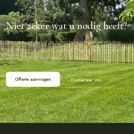
VRIJBLIJVEND ADVIES
Niet zeker wat u nodig heeft?
Stuur ons uw plan of de lopende meters van uw afsluiting.
Wij rekenen uit hoeveel materiaal u nodig heeft en stellen
een voorstel op maat samen — vrijblijvend.
Offerte aanvragen
Contacteer ons