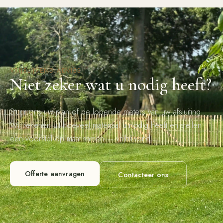
VRIJBLIJVEND ADVIES
Niet zeker wat u nodig heeft?
Stuur ons uw plan of de lopende meters van uw afsluiting.
Wij rekenen uit hoeveel materiaal u nodig heeft en stellen
een voorstel op maat samen — vrijblijvend.
Offerte aanvragen
Contacteer ons