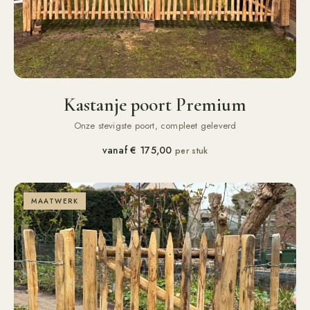
Kastanje poort Premium
Onze stevigste poort, compleet geleverd
vanaf
€ 175,00
per stuk
MAATWERK