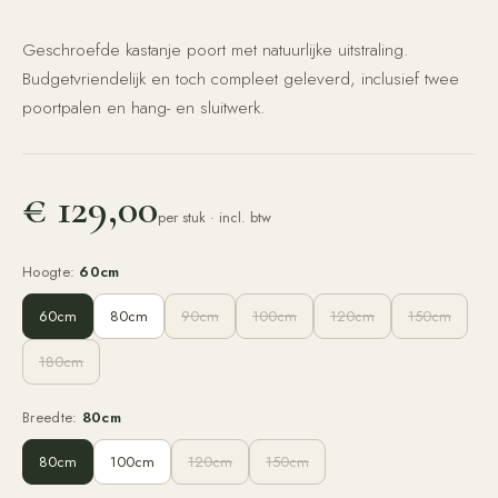
Geschroefde kastanje poort met natuurlijke uitstraling.
Budgetvriendelijk en toch compleet geleverd, inclusief twee
poortpalen en hang- en sluitwerk.
€ 129,00
per stuk
· incl. btw
Hoogte
:
60cm
60cm
80cm
90cm
100cm
120cm
150cm
180cm
Breedte
:
80cm
80cm
100cm
120cm
150cm