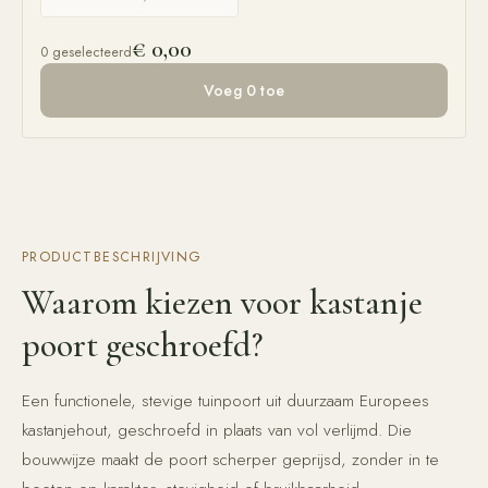
€ 0,00
0
geselecteerd
Voeg 0 toe
PRODUCTBESCHRIJVING
Waarom kiezen voor
kastanje
poort geschroefd
?
Een functionele, stevige tuinpoort uit duurzaam Europees
kastanjehout, geschroefd in plaats van vol verlijmd. Die
bouwwijze maakt de poort scherper geprijsd, zonder in te