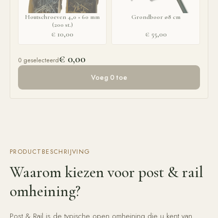
Houtschroeven 4,0 × 60 mm
Grondboor ø8 cm
(200 st.)
€ 10,00
€ 55,00
€ 0,00
0
geselecteerd
Voeg 0 toe
PRODUCTBESCHRIJVING
Waarom kiezen voor
post & rail
omheining
?
Post & Rail is de typische open omheining die u kent van