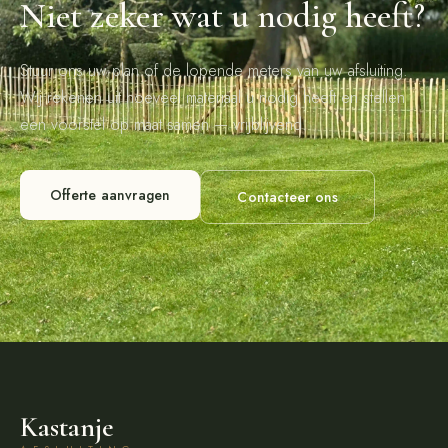
Niet zeker wat u nodig heeft?
Stuur ons uw plan of de lopende meters van uw afsluiting.
Wij rekenen uit hoeveel materiaal u nodig heeft en stellen
een voorstel op maat samen — vrijblijvend.
Offerte aanvragen
Contacteer ons
Kastanje