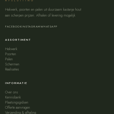
AFSLUITING
Hekwerk, poorten en palen uit duurzaam kastanje hout
aan scherpen prijzen. Afhalen of levering mogelijk
FACEBOOK
INSTAGRAM
WHATSAPP
ASSORTIMENT
Hekwerk
Poorten
Palen
Schermen
Realisaties
INFORMATIE
Over ons
Kennisbank
Plaatsingsgidsen
Offerte aanvragen
Verzending & afhaling