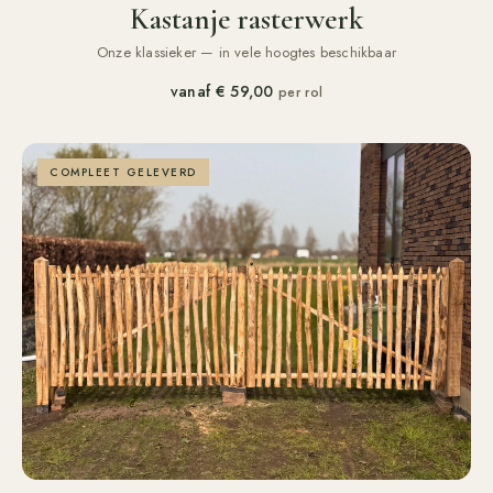
Kastanje rasterwerk
Onze klassieker — in vele hoogtes beschikbaar
vanaf
€ 59,00
per rol
COMPLEET GELEVERD