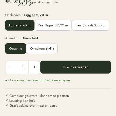
€ 23,95
per stuk
· incl. btw
Onderdeel
:
Ligger 2,90 m
Ligger 2,90 m
Paal 3-gaats 2,00 m
Paal 2-gaats 2,00 m
Afwerking
:
Geschild
Geschild
Ontschorst (+€1)
In winkelwagen
−
+
● Op voorraad — levering 5–10 werkdagen
✓ Compleet geleverd, klaar om te plaatsen
✓ Levering aan huis
✓ Gratis advies over maat en aantal