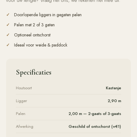
voor uw lengte? Vraag het ons, we rekenen het mee uit.
Doorlopende liggers in gegaten palen
Palen met 2 of 3 gaten
Optioneel ontschorst
Ideaal voor weide & paddock
Specificaties
Houtsoort
Kastanje
Ligger
2,90 m
Palen
2,00 m — 2-gaats of 3-gaats
Afwerking
Geschild of ontschorst (+€1)