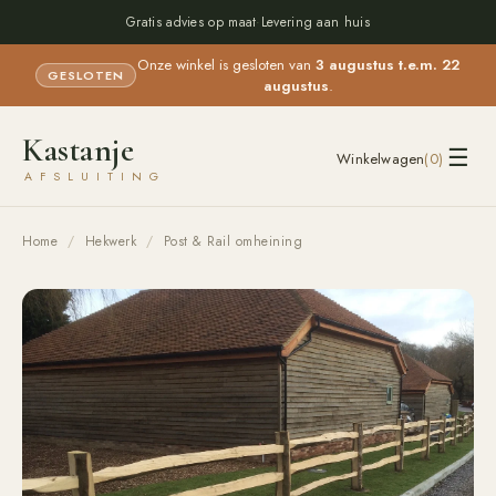
Gratis advies op maat
·
Levering aan huis
Onze winkel is gesloten van
3 augustus t.e.m. 22
GESLOTEN
augustus
.
Kastanje
☰
Winkelwagen
(
0
)
AFSLUITING
Home
/
Hekwerk
/
Post & Rail omheining