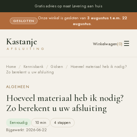
Gratis advies op maat
·
Levering aan huis
Onze winkel is gesloten van
3 augustus t.e.m. 22
GESLOTEN
augustus
.
Kastanje
☰
Winkelwagen
(
0
)
AFSLUITING
Home
/
Kennisbank
/
Gidsen
/
Hoeveel materiaal heb ik nodig?
Zo berekent u uw afsluiting
ALGEMEEN
Hoeveel materiaal heb ik nodig?
Zo berekent u uw afsluiting
Eenvoudig
10 min
4
stappen
Bijgewerkt:
2026-06-22