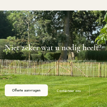
VRIJBLIJVEND ADVIES
Niet zeker wat u nodig heeft?
Stuur ons uw plan of de lopende meters van uw afsluiting.
Wij rekenen uit hoeveel materiaal u nodig heeft en stellen
een voorstel op maat samen — vrijblijvend.
Offerte aanvragen
Contacteer ons